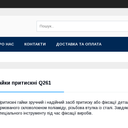
РО НАС
КОНТАКТИ
ДОСТАВКА ТА ОПЛАТА
айки притискні Q261
ритискні гайки зручний і надійний засіб притиску або фіксації дета
рмованого скловолокном поліаміду, різьбова втулка із сталі. Завдя
пеціального інструменту під час фіксації виробів.