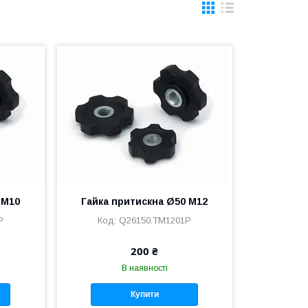
 М10
Гайка притискна Ø50 М12
P
Q26150.TM1201P
200 ₴
В наявності
Купити