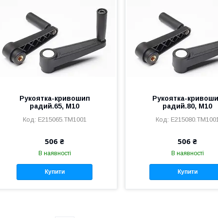
Рукоятка-кривошип
Рукоятка-кривош
радий.65, М10
радий.80, М10
E215065.TM1001
E215080.TM100
506 ₴
506 ₴
В наявності
В наявності
Купити
Купити