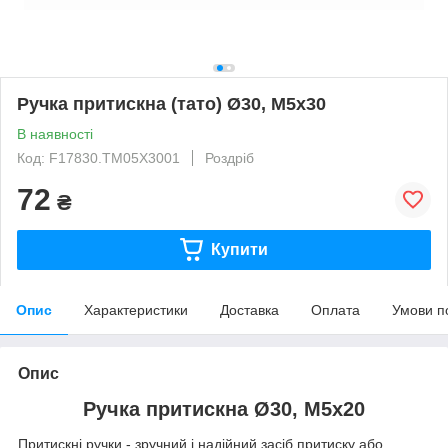
Ручка притискна (тато) Ø30, M5x30
В наявності
Код: F17830.TM05X3001
Роздріб
72
₴
Купити
Опис
Характеристики
Доставка
Оплата
Умови п
Опис
Ручка притискна Ø30, M5x20
Притискні ручки - зручний і надійний засіб притиску або