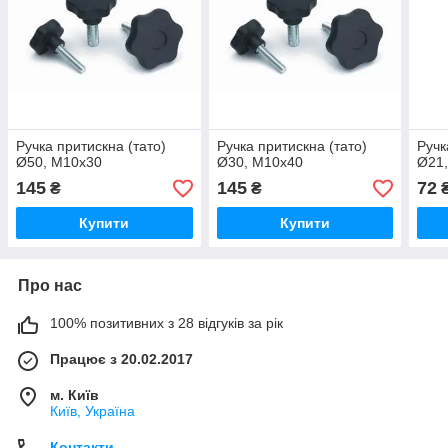
Ручка притискна (тато)
Ручка притискна (тато)
Ручк
Ø50, М10x30
Ø30, M10x40
Ø21
145
145
72
₴
₴
Купити
Купити
Про нас
100% позитивних з 28 відгуків за рік
Працює з 20.02.2017
м. Київ
Київ, Україна
Контакти