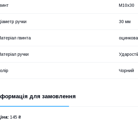
винт
М10х30
іаметр ручки
30 мм
атеріал гвинта
оцинкова
атеріал ручки
Ударості
олір
Чорний
нформація для замовлення
іна:
145 ₴