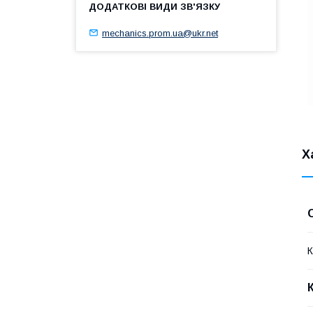
mechanics.prom.ua@ukr.net
Х
К