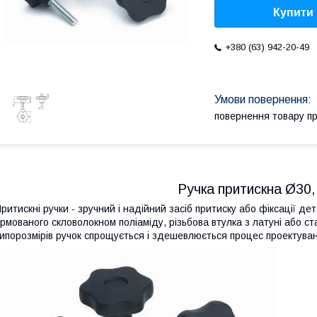
Купити
+380 (63) 942-20-49
повернення товару п
Ручка притискна Ø30
ритискні ручки - зручний і надійний засіб притиску або фіксації де
рмованого скловолокном поліаміду, різьбова втулка з латуні або с
ипорозмірів ручок спрощується і здешевлюється процес проектува