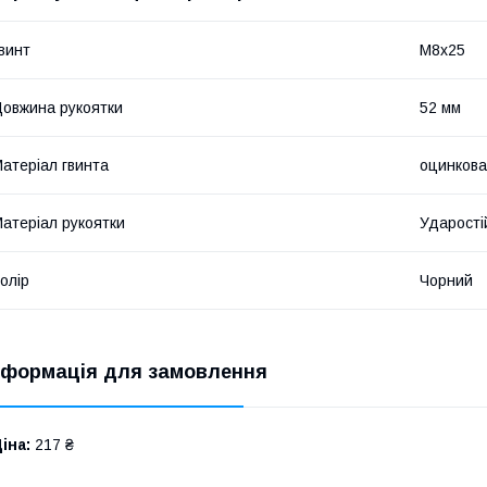
винт
М8х25
овжина рукоятки
52 мм
атеріал гвинта
оцинкова
атеріал рукоятки
Ударості
олір
Чорний
нформація для замовлення
іна:
217 ₴