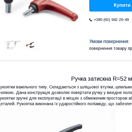
Купити
+380 (63) 942-20-49
повернення товару п
Ручка затискна R=52 
укоятки важільного типу. Складаються з шліцьової втулки, шпильки 
нопкою. Дана конструкція дозволяє повертати ручку у вихідне поло
укоятки зручні для експлуатації в місцях з обмеженим простором аб
еталей. Рукоятка виконана їх ударостійкого поліаміду, що забезпечу