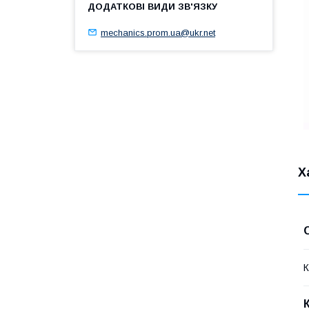
mechanics.prom.ua@ukr.net
Х
К