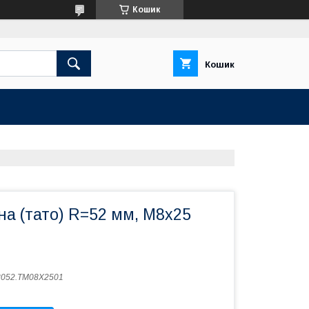
Кошик
Кошик
на (тато) R=52 мм, M8x25
3052.TM08X2501