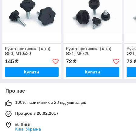
Ручка притискна (тато)
Ручка притискна (тато)
Ручк
Ø50, М10x30
Ø21, М6x20
Ø21
145
72
72
₴
₴
Купити
Купити
Про нас
100% позитивних з 28 відгуків за рік
Працює з 20.02.2017
м. Київ
Київ, Україна