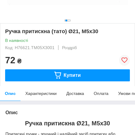
Ручка притискна (тато) Ø21, М5x30
В наявності
Код: H76621.TM05X3001
Роздріб
72
₴
Купити
Опис
Характеристики
Доставка
Оплата
Умови п
Опис
Ручка притискна Ø21, М5x30
Притискні ручки - зручний і надійний засіб притиску або