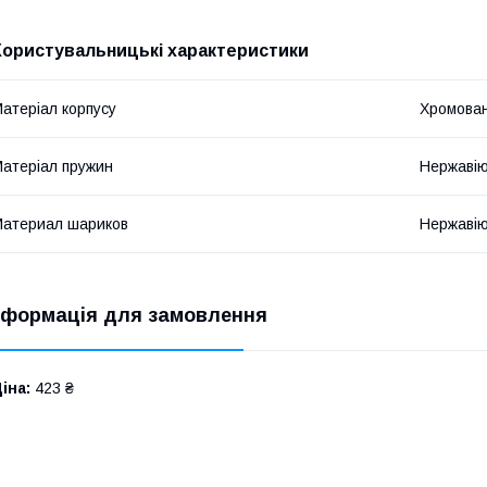
Користувальницькі характеристики
атеріал корпусу
Хромован
атеріал пружин
Нержавію
атериал шариков
Нержавію
нформація для замовлення
іна:
423 ₴