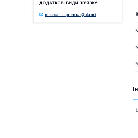
mechanics.prom.ua@ukr.net
М
М
М
І
Ц