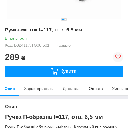
Ручка-місток I=117, отв. 6,5 мм
В наявності
Код: B324117.TG06.501
Роздріб
289
₴
Купити
Опис
Характеристики
Доставка
Оплата
Умови п
Опис
Ручка П-образна I=117, отв. 6,5 мм
Ручки П-образні або ручки «місток». Класичний вид зручних