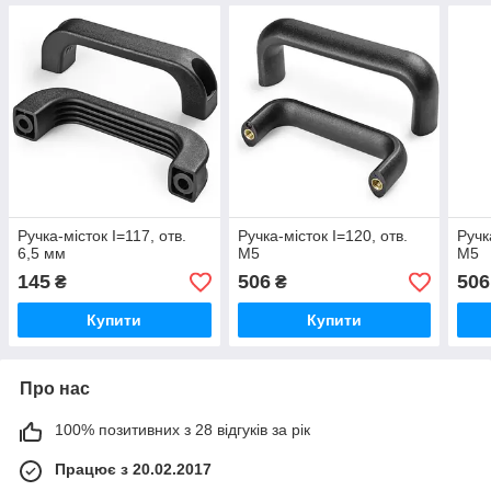
Ручка-місток I=117, отв.
Ручка-місток I=120, отв.
Ручк
6,5 мм
М5
М5
145
506
506
₴
₴
Купити
Купити
Про нас
100% позитивних з 28 відгуків за рік
Працює з 20.02.2017