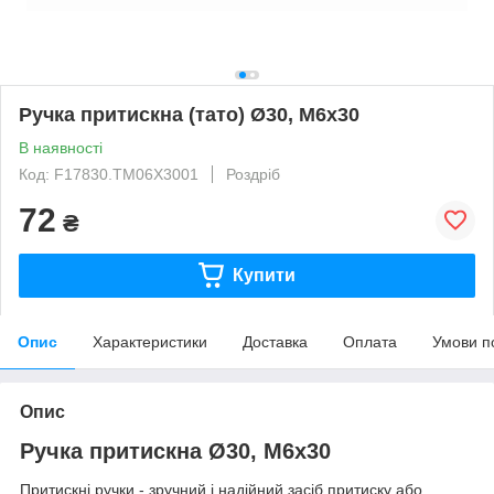
Ручка притискна (тато) Ø30, М6х30
В наявності
Код: F17830.TM06X3001
Роздріб
72
₴
Купити
Опис
Характеристики
Доставка
Оплата
Умови п
Опис
Ручка притискна Ø30, М6х30
Притискні ручки - зручний і надійний засіб притиску або