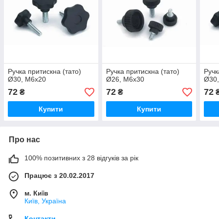
Ручка притискна (тато)
Ручка притискна (тато)
Ручк
Ø30, М6х20
Ø26, М6х30
Ø30
72
72
72
₴
₴
Купити
Купити
Про нас
100% позитивних з 28 відгуків за рік
Працює з 20.02.2017
м. Київ
Київ, Україна
Контакти