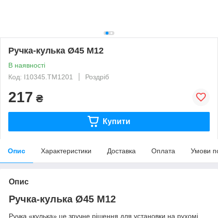
Ручка-кулька Ø45 М12
В наявності
Код: I10345.TM1201
Роздріб
217
₴
Купити
Опис
Характеристики
Доставка
Оплата
Умови п
Опис
Ручка-кулька Ø45 М12
Ручка «кулька» це зручне рішення для установки на рухомі