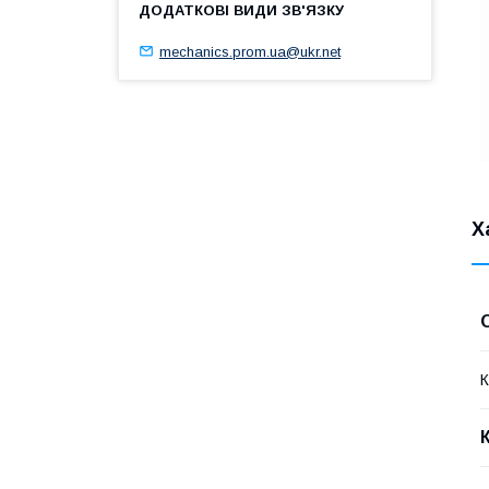
mechanics.prom.ua@ukr.net
Х
К