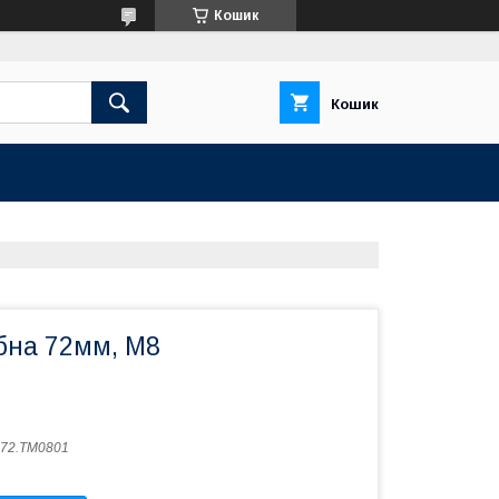
Кошик
Кошик
бна 72мм, М8
72.TM0801