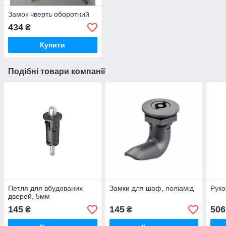
Замок чверть оборотний
434
₴
Купити
Подібні товари компанії
Петля для вбудованих
Замки для шаф, поліамід
Руко
дверей, 5мм
145
145
506
₴
₴