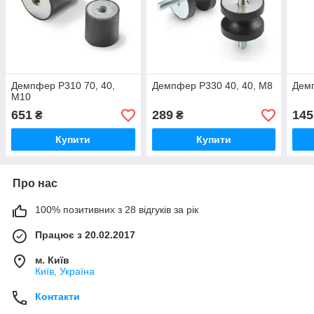
Демпфер P310 70, 40,
Демпфер P330 40, 40, M8
Демп
M10
651
289
145
₴
₴
Купити
Купити
Про нас
100% позитивних з 28 відгуків за рік
Працює з 20.02.2017
м. Київ
Київ, Україна
Контакти